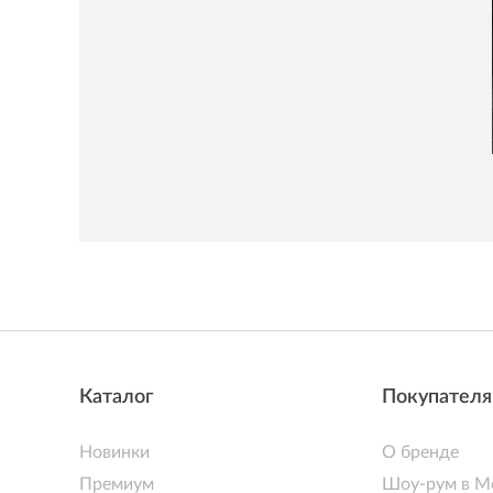
Каталог
Покупател
Новинки
О бренде
Премиум
Шоу-рум в М