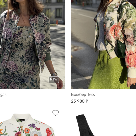
NEW
gas
Бомбер Tess
₽
25 980