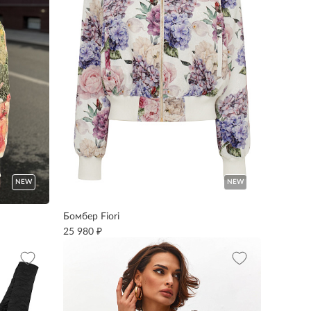
NEW
NEW
Бомбер Fiori
₽
25 980