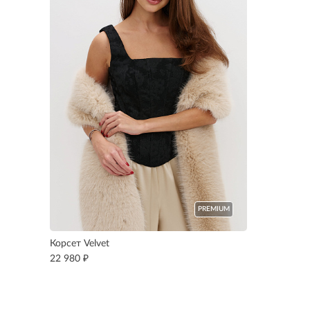
PREMIUM
Корсет Velvet
₽
22 980