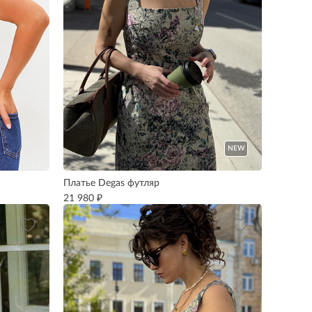
NEW
Платье Degas футляр
₽
21 980