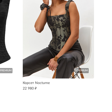
PREMIUM
PREMIUM
Корсет Nocturne
₽
22 980