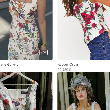
NEW
rene футляр
Корсет Oscar
₽
22 980