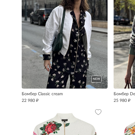
NEW
Бомбер Classic cream
Бомбер De
₽
₽
22 980
25 980