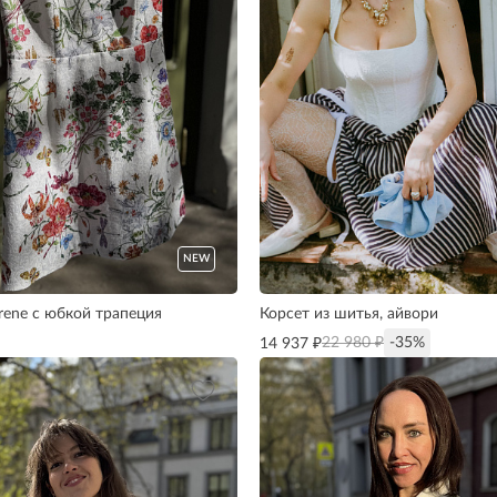
NEW
rene с юбкой трапеция
Корсет из шитья, айвори
₽
22 980 ₽
-35%
14 937