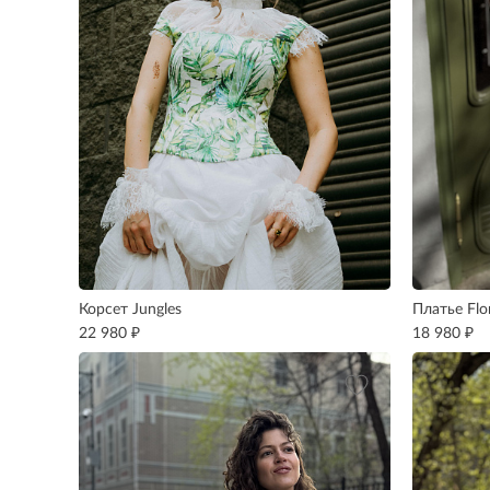
Корсет Jungles
Платье Flo
₽
₽
22 980
18 980