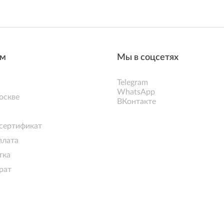
ям
Мы в соцсетях
Telegram
WhatsApp
оскве
ВКонтакте
сертификат
плата
тка
рат