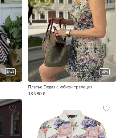
SALE
NEW
Платье Degas с юбкой трапеция
₽
18 980