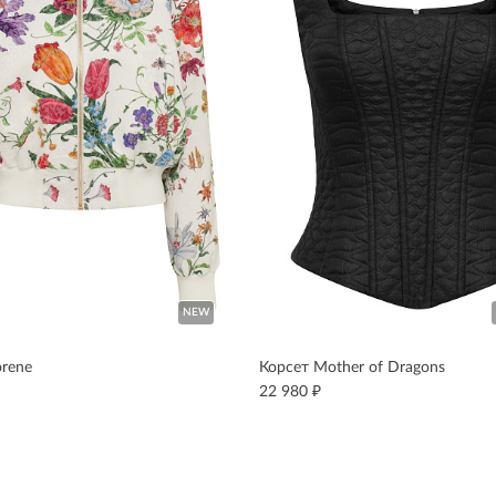
NEW
orene
Корсет Mother of Dragons
₽
22 980