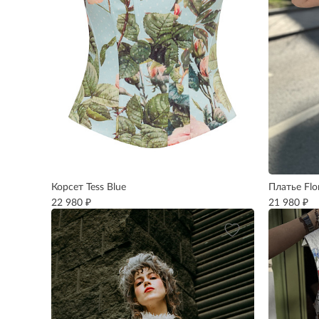
Корсет Tess Blue
Платье Flo
₽
₽
22 980
21 980